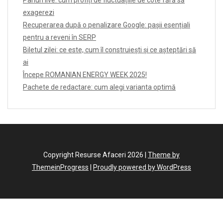
Pariuri live: cum profiți de fluctuațiile de cote fără să
exagerezi
Recuperarea după o penalizare Google: pașii esențiali
pentru a reveni în SERP
Biletul zilei: ce este, cum îl construiești și ce așteptări să
ai
Începe ROMANIAN ENERGY WEEK 2025!
Pachete de redactare: cum alegi varianta optimă
Copyright Resurse Afaceri 2026 |
Theme by
ThemeinProgress
|
Proudly powered by WordPress