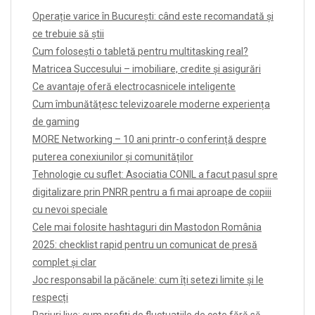
Operație varice în București: când este recomandată și
ce trebuie să știi
Cum folosești o tabletă pentru multitasking real?
Matricea Succesului – imobiliare, credite și asigurări
Ce avantaje oferă electrocasnicele inteligente
Cum îmbunătățesc televizoarele moderne experiența
de gaming
MORE Networking – 10 ani printr-o conferință despre
puterea conexiunilor și comunităților
Tehnologie cu suflet: Asociatia CONIL a facut pasul spre
digitalizare prin PNRR pentru a fi mai aproape de copiii
cu nevoi speciale
Cele mai folosite hashtaguri din Mastodon România
2025: checklist rapid pentru un comunicat de presă
complet și clar
Joc responsabil la păcănele: cum îți setezi limite și le
respecți