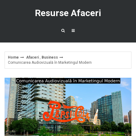
Skip
to
Resurse Afaceri
content
Home
Afaceri
,
Business
Comunicarea Audiovizuală în Marketingul Modern