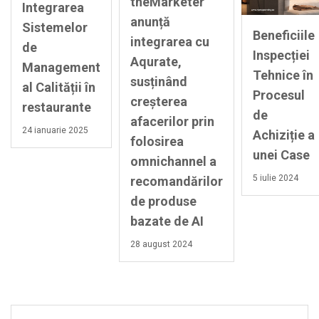
theMarketer
Integrarea
anunță
Sistemelor
Beneficiile
integrarea cu
de
Inspecției
Aqurate,
Management
Tehnice în
susținând
al Calității în
Procesul
creșterea
restaurante
de
afacerilor prin
24 ianuarie 2025
Achiziție a
folosirea
unei Case
omnichannel a
5 iulie 2024
recomandărilor
de produse
bazate de AI
28 august 2024