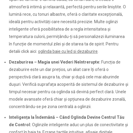
atmosferă intimă și relaxantă, perfectă pentru serile liniștite. O
lumină rece, cu tonuri albastre, oferă o claritate excepțională,
ideală pentru activități care necesită precizie. Multe oglinzi
inteligente oferă posibilitatea de a regla intensitatea și
temperatura culorii, permițându-ți să personalizezi iluminarea
în funcție de momentul zilei și de starea ta de spirit. Pentru
detalii click aici:
oglinda baie cu led si dezaburire
.
Dezaburirea – Magia unei Vederi Neîntrerupte:
Funcția de
dezaburire este un dar prețios, un aliat care îți oferă o
perspectivă clară asupra ta, chiar și după cele mai aburinde
dușuri. Verifică suprafața acoperită de sistemul de dezaburire și
timpul necesar pentru ca oglinda să devină perfect clară. Unele
modele avansate oferă chiar și opțiunea de dezaburire zonală,
concentrându-se pe zona centrală a oglinzii.
Inteligența la Îndemână – Când Oglinda Devine Centrul Tău
de Control:
Oglinzile inteligente aduc un plus de conectivitate și
confort în baia ta. Ecrane tactile intuitive, afișaje digitale