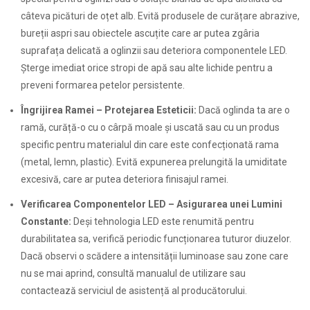
câteva picături de oțet alb. Evită produsele de curățare abrazive,
bureții aspri sau obiectele ascuțite care ar putea zgâria
suprafața delicată a oglinzii sau deteriora componentele LED.
Șterge imediat orice stropi de apă sau alte lichide pentru a
preveni formarea petelor persistente.
Îngrijirea Ramei – Protejarea Esteticii:
Dacă oglinda ta are o
ramă, curăță-o cu o cârpă moale și uscată sau cu un produs
specific pentru materialul din care este confecționată rama
(metal, lemn, plastic). Evită expunerea prelungită la umiditate
excesivă, care ar putea deteriora finisajul ramei.
Verificarea Componentelor LED – Asigurarea unei Lumini
Constante:
Deși tehnologia LED este renumită pentru
durabilitatea sa, verifică periodic funcționarea tuturor diuzelor.
Dacă observi o scădere a intensității luminoase sau zone care
nu se mai aprind, consultă manualul de utilizare sau
contactează serviciul de asistență al producătorului.