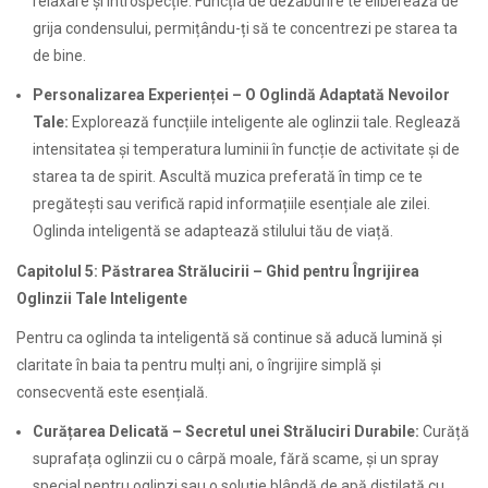
relaxare și introspecție. Funcția de dezaburire te eliberează de
grija condensului, permițându-ți să te concentrezi pe starea ta
de bine.
Personalizarea Experienței – O Oglindă Adaptată Nevoilor
Tale:
Explorează funcțiile inteligente ale oglinzii tale. Reglează
intensitatea și temperatura luminii în funcție de activitate și de
starea ta de spirit. Ascultă muzica preferată în timp ce te
pregătești sau verifică rapid informațiile esențiale ale zilei.
Oglinda inteligentă se adaptează stilului tău de viață.
Capitolul 5: Păstrarea Strălucirii – Ghid pentru Îngrijirea
Oglinzii Tale Inteligente
Pentru ca oglinda ta inteligentă să continue să aducă lumină și
claritate în baia ta pentru mulți ani, o îngrijire simplă și
consecventă este esențială.
Curățarea Delicată – Secretul unei Străluciri Durabile:
Curăță
suprafața oglinzii cu o cârpă moale, fără scame, și un spray
special pentru oglinzi sau o soluție blândă de apă distilată cu