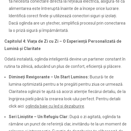
ta necesită conectare directă la rețeaua electrică, asigură-te că
alimentarea este întreruptă înainte de a începe orice lucrare.
Identifică corect firele și utilizează conectori siguri și izolați.
Dacă oglinda are un ștecher, simplifică procesul prin conectarea
la o priză sigură și împământată.
Capitolul 4: Viața de Zi cu Zi – O Experiență Personalizată de
Lumină și Claritate
Odată instalată, oglinda inteligentă devine un partener constant în
rutina ta zilnică, aducând un plus de confort, eficiență și plăcere.
Dimineți Revigorante – Un Start Luminos:
Bucură-te de
lumina optimizată pentru a te pregăti pentru ziua ce urmează.
Claritatea oglinzii te ajută să acorzi atenție fiecărui detaliu, de la
îngrijirea pielii până la crearea look-ului perfect. Pentru detalii
click aici:
oglinda baie cu led si dezaburire
.
Seri Liniștite – Un Refugiu Clar:
După o zi agitată, oglinda ta
rămâne un punct de referință clar, invitându-te la un moment de