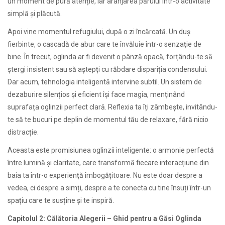
un moment de pură atenție, iar aranjarea părului într-o activitate
simplă și plăcută.
Apoi vine momentul refugiului, după o zi încărcată. Un duș
fierbinte, o cascadă de abur care te învăluie într-o senzație de
bine. În trecut, oglinda ar fi devenit o pânză opacă, forțându-te să
ștergi insistent sau să aștepți cu răbdare dispariția condensului.
Dar acum, tehnologia inteligentă intervine subtil. Un sistem de
dezaburire silențios și eficient își face magia, menținând
suprafața oglinzii perfect clară. Reflexia ta îți zâmbește, invitându-
te să te bucuri pe deplin de momentul tău de relaxare, fără nicio
distracție.
Aceasta este promisiunea oglinzii inteligente: o armonie perfectă
între lumină și claritate, care transformă fiecare interacțiune din
baia ta într-o experiență îmbogățitoare. Nu este doar despre a
vedea, ci despre a simți, despre a te conecta cu tine însuți într-un
spațiu care te susține și te inspiră.
Capitolul 2: Călătoria Alegerii – Ghid pentru a Găsi Oglinda