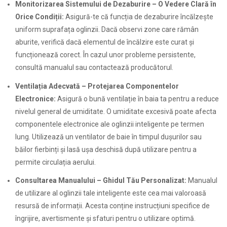
Monitorizarea Sistemului de Dezaburire – O Vedere Clară în
Orice Condiții:
Asigură-te că funcția de dezaburire încălzește
uniform suprafața oglinzii. Dacă observi zone care rămân
aburite, verifică dacă elementul de încălzire este curat și
funcționează corect. În cazul unor probleme persistente,
consultă manualul sau contactează producătorul.
Ventilația Adecvată – Protejarea Componentelor
Electronice:
Asigură o bună ventilație în baia ta pentru a reduce
nivelul general de umiditate. O umiditate excesivă poate afecta
componentele electronice ale oglinzii inteligente pe termen
lung. Utilizează un ventilator de baie în timpul dușurilor sau
băilor fierbinți și lasă ușa deschisă după utilizare pentru a
permite circulația aerului.
Consultarea Manualului – Ghidul Tău Personalizat:
Manualul
de utilizare al oglinzii tale inteligente este cea mai valoroasă
resursă de informații. Acesta conține instrucțiuni specifice de
îngrijire, avertismente și sfaturi pentru o utilizare optimă.