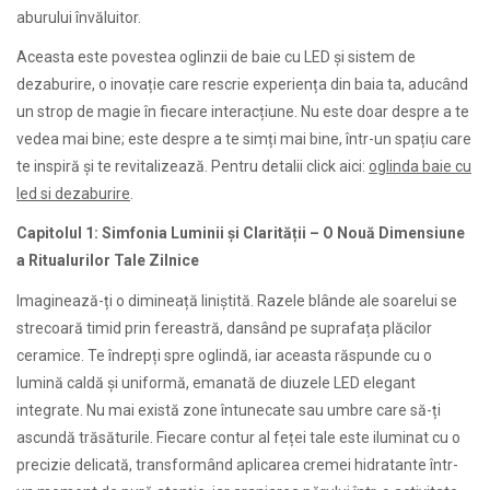
aburului învăluitor.
Aceasta este povestea oglinzii de baie cu LED și sistem de
dezaburire, o inovație care rescrie experiența din baia ta, aducând
un strop de magie în fiecare interacțiune. Nu este doar despre a te
vedea mai bine; este despre a te simți mai bine, într-un spațiu care
te inspiră și te revitalizează. Pentru detalii click aici:
oglinda baie cu
led si dezaburire
.
Capitolul 1: Simfonia Luminii și Clarității – O Nouă Dimensiune
a Ritualurilor Tale Zilnice
Imaginează-ți o dimineață liniștită. Razele blânde ale soarelui se
strecoară timid prin fereastră, dansând pe suprafața plăcilor
ceramice. Te îndrepți spre oglindă, iar aceasta răspunde cu o
lumină caldă și uniformă, emanată de diuzele LED elegant
integrate. Nu mai există zone întunecate sau umbre care să-ți
ascundă trăsăturile. Fiecare contur al feței tale este iluminat cu o
precizie delicată, transformând aplicarea cremei hidratante într-