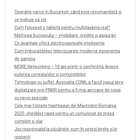
Operație varice în București: când este recomandată și
ce trebuie să știi
Cum folosești o tabletă pentru multitasking real?
Matricea Succesului – imobiliare, credite și asigurări
Ce avantaje oferă electrocasnicele inteligente
Cum îmbunătățesc televizoarele moderne experiența
de gaming
MORE Networking – 10 ani printr-o conferință despre
puterea conexiunilor și comunităților
Tehnologie cu suflet: Asociatia CONIL a facut pasul spre
digitalizare prin PNRR pentru a fi mai aproape de copiii
cu nevoi speciale
Cele mai folosite hashtaguri din Mastodon România
2025: checklist rapid pentru un comunicat de presă
complet și clar
Joc responsabil la păcănele: cum îți setezi limite și le
respecți