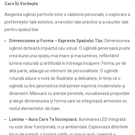
Care Îți Vorbește
Alegerea oglinzii perfecte este o călătorie personală, o explorare a
preferințelor tale estetice, a nevoilor tale practice și a visurilor tale
pentru spațiul băii.
Dimensiunea și Forma – Expresia Spațiului Tău:
Dimensiunea
oglinzii dictează impactul său vizual. O oglindă generoasă poate
crea iluzia unui spațiu mai mare și mai luminos, reflectând
lumina naturală și artificială în întreaga încăpere. Forma, pe de
altă parte, adaugă un element de personalitate. O oglindă
rotundă aduce o notă de fluiditate și delicatețe, în timp ce o
oglindă cu linii geometrice îndrăznețe exprimă modernitate și
dinamism. Măsoară cu atenție peretele, vizualizează proporțiile
și alege dimensiunea și forma care se integrează armonios cu
restul elementelor din baie.
Lumina – Aura Care Te Înconjoară:
Iluminarea LED integrată
nu este doar funcțională, ci și ambientală. Explorează diferitele
tipuri de lumină: o lumină caldă, cu tonuri aurii, creează o