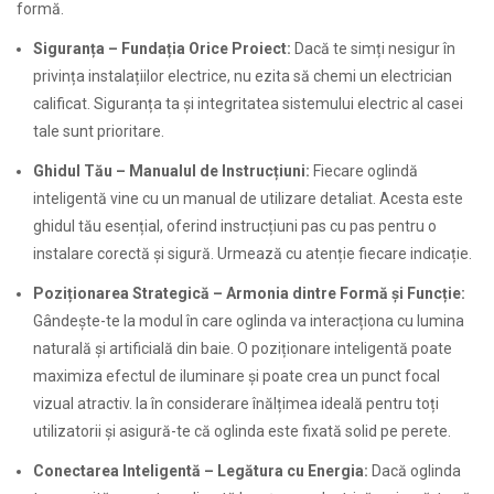
formă.
Siguranța – Fundația Orice Proiect:
Dacă te simți nesigur în
privința instalațiilor electrice, nu ezita să chemi un electrician
calificat. Siguranța ta și integritatea sistemului electric al casei
tale sunt prioritare.
Ghidul Tău – Manualul de Instrucțiuni:
Fiecare oglindă
inteligentă vine cu un manual de utilizare detaliat. Acesta este
ghidul tău esențial, oferind instrucțiuni pas cu pas pentru o
instalare corectă și sigură. Urmează cu atenție fiecare indicație.
Poziționarea Strategică – Armonia dintre Formă și Funcție:
Gândește-te la modul în care oglinda va interacționa cu lumina
naturală și artificială din baie. O poziționare inteligentă poate
maximiza efectul de iluminare și poate crea un punct focal
vizual atractiv. Ia în considerare înălțimea ideală pentru toți
utilizatorii și asigură-te că oglinda este fixată solid pe perete.
Conectarea Inteligentă – Legătura cu Energia:
Dacă oglinda