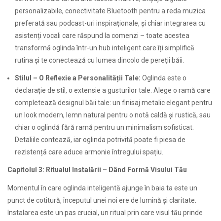
personalizabile, conectivitate Bluetooth pentru a reda muzica
preferată sau podcast-uri inspiraționale, și chiar integrarea cu
asistenți vocali care răspund la comenzi – toate acestea
transformă oglinda într-un hub inteligent care îți simplifică
rutina și te conectează cu lumea dincolo de pereții băii.
Stilul – O Reflexie a Personalității Tale:
Oglinda este o
declarație de stil, o extensie a gusturilor tale. Alege o ramă care
completează designul băii tale: un finisaj metalic elegant pentru
un look modern, lemn natural pentru o notă caldă și rustică, sau
chiar o oglindă fără ramă pentru un minimalism sofisticat.
Detaliile contează, iar oglinda potrivită poate fi piesa de
rezistență care aduce armonie întregului spațiu.
Capitolul 3: Ritualul Instalării – Dând Formă Visului Tău
Momentul în care oglinda inteligentă ajunge în baia ta este un
punct de cotitură, începutul unei noi ere de lumină și claritate.
Instalarea este un pas crucial, un ritual prin care visul tău prinde