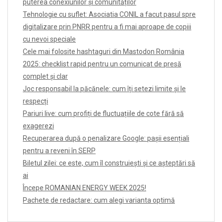
puterea conexiunilor și comunităților
Tehnologie cu suflet: Asociatia CONIL a facut pasul spre
digitalizare prin PNRR pentru a fi mai aproape de copiii
cu nevoi speciale
Cele mai folosite hashtaguri din Mastodon România
2025: checklist rapid pentru un comunicat de presă
complet și clar
Joc responsabil la păcănele: cum îți setezi limite și le
respecți
Pariuri live: cum profiți de fluctuațiile de cote fără să
exagerezi
Recuperarea după o penalizare Google: pașii esențiali
pentru a reveni în SERP
Biletul zilei: ce este, cum îl construiești și ce așteptări să
ai
Începe ROMANIAN ENERGY WEEK 2025!
Pachete de redactare: cum alegi varianta optimă