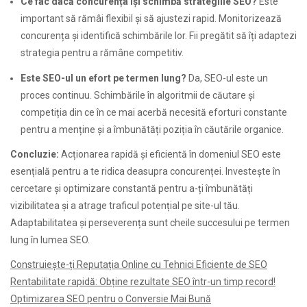
Ce fac dacă concurența își schimbă strategiile SEO?
Este
important să rămâi flexibil și să ajustezi rapid. Monitorizează
concurența și identifică schimbările lor. Fii pregătit să îți adaptezi
strategia pentru a rămâne competitiv.
Este SEO-ul un efort pe termen lung?
Da, SEO-ul este un
proces continuu. Schimbările în algoritmii de căutare și
competiția din ce în ce mai acerbă necesită eforturi constante
pentru a menține și a îmbunătăți poziția în căutările organice.
Concluzie:
Acționarea rapidă și eficientă în domeniul SEO este
esențială pentru a te ridica deasupra concurenței. Investește în
cercetare și optimizare constantă pentru a-ți îmbunătăți
vizibilitatea și a atrage traficul potențial pe site-ul tău.
Adaptabilitatea și perseverența sunt cheile succesului pe termen
lung în lumea SEO.
Construiește-ți Reputația Online cu Tehnici Eficiente de SEO
Rentabilitate rapidă: Obține rezultate SEO într-un timp record!
Optimizarea SEO pentru o Conversie Mai Bună