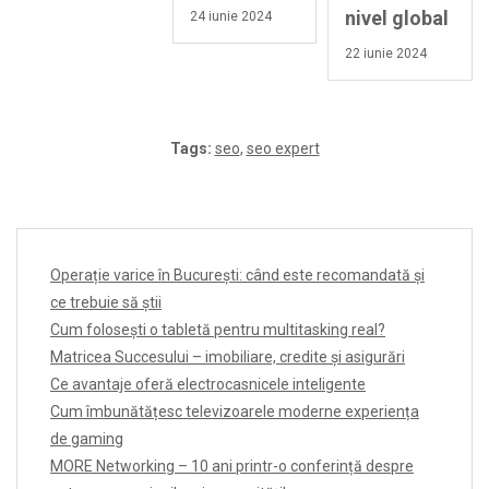
nivel global
24 iunie 2024
22 iunie 2024
Tags:
seo
,
seo expert
Operație varice în București: când este recomandată și
ce trebuie să știi
Cum folosești o tabletă pentru multitasking real?
Matricea Succesului – imobiliare, credite și asigurări
Ce avantaje oferă electrocasnicele inteligente
Cum îmbunătățesc televizoarele moderne experiența
de gaming
MORE Networking – 10 ani printr-o conferință despre