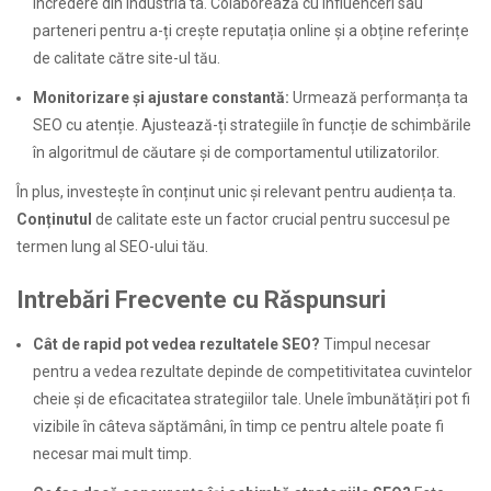
încredere din industria ta. Colaborează cu influenceri sau
parteneri pentru a-ți crește reputația online și a obține referințe
de calitate către site-ul tău.
Monitorizare și ajustare constantă:
Urmează performanța ta
SEO cu atenție. Ajustează-ți strategiile în funcție de schimbările
în algoritmul de căutare și de comportamentul utilizatorilor.
În plus, investește în conținut unic și relevant pentru audiența ta.
Conținutul
de calitate este un factor crucial pentru succesul pe
termen lung al SEO-ului tău.
Intrebări Frecvente cu Răspunsuri
Cât de rapid pot vedea rezultatele SEO?
Timpul necesar
pentru a vedea rezultate depinde de competitivitatea cuvintelor
cheie și de eficacitatea strategiilor tale. Unele îmbunătățiri pot fi
vizibile în câteva săptămâni, în timp ce pentru altele poate fi
necesar mai mult timp.