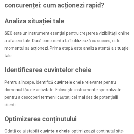
concurenței: cum acționezi rapid?
Analiza situației tale
SEO
este un instrument esențial pentru creșterea vizibilității online
a afacerii tale. Dacă concurența ta îl utilizează cu succes, este
momentul să acționezi. Prima etapă este analiza atentă a situației
tale.
Identificarea cuvintelor cheie
Pentru a începe, identifică
cuvintele cheie
relevante pentru
domeniul tău de activitate. Folosește instrumente specializate
pentru a descoperi termenii căutați cel mai des de potențialii
clienți.
Optimizarea conținutului
Odată ce ai stabilit
cuvintele cheie
, optimizează conținutul site-