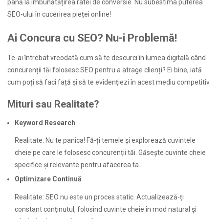
până la îmbunătățirea ratei de conversie. Nu subestima puterea
SEO-ului în cucerirea pieței online!
Ai Concura cu SEO? Nu-i Problemă!
Te-ai întrebat vreodată cum să te descurci în lumea digitală când
concurenții tăi folosesc SEO pentru a atrage clienți? Ei bine, iată
cum poți să faci față și să te evidențiezi în acest mediu competitiv.
Mituri sau Realitate?
Keyword Research
Realitate: Nu te panica! Fă-ți temele și explorează cuvintele
cheie pe care le folosesc concurenții tăi. Găsește cuvinte cheie
specifice și relevante pentru afacerea ta.
Optimizare Continuă
Realitate: SEO nu este un proces static. Actualizează-ți
constant conținutul, folosind cuvinte cheie în mod natural și