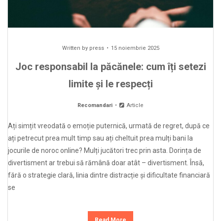
Written by
press
15 noiembrie 2025
Joc responsabil la păcănele: cum îți setezi
limite și le respecți
Recomandari
Article
Ați simțit vreodată o emoție puternică, urmată de regret, după ce
ați petrecut prea mult timp sau ați cheltuit prea mulți bani la
jocurile de noroc online? Mulți jucători trec prin asta. Dorința de
divertisment ar trebui să rămână doar atât – divertisment. Însă,
fără o strategie clară, linia dintre distracție și dificultate financiară
se
Read More