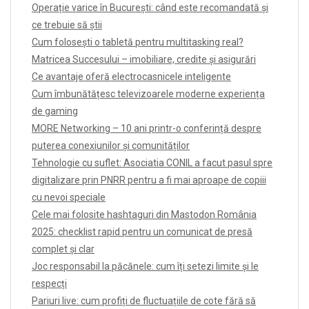
Operație varice în București: când este recomandată și
ce trebuie să știi
Cum folosești o tabletă pentru multitasking real?
Matricea Succesului – imobiliare, credite și asigurări
Ce avantaje oferă electrocasnicele inteligente
Cum îmbunătățesc televizoarele moderne experiența
de gaming
MORE Networking – 10 ani printr-o conferință despre
puterea conexiunilor și comunităților
Tehnologie cu suflet: Asociatia CONIL a facut pasul spre
digitalizare prin PNRR pentru a fi mai aproape de copiii
cu nevoi speciale
Cele mai folosite hashtaguri din Mastodon România
2025: checklist rapid pentru un comunicat de presă
complet și clar
Joc responsabil la păcănele: cum îți setezi limite și le
respecți
Pariuri live: cum profiți de fluctuațiile de cote fără să