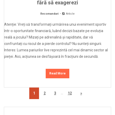
fără să exagerezi
Recomandari
Article
Atenție: Vreți să transformați urmărirea unui eveniment sportiv
într-o oportunitate financiară, luând decizii bazate pe evoluția
reală a jocului? Mizați pe adrenalină și rapiditate, dar vă
confruntați cu riscul de a pierde controlul? Nu sunteți singurii.
Interes: Lumea pariurilor live reprezintă cel mai dinamic sector al
pieței. Aici, acțiunea se desfășoară în fracțiuni de secundă.
Read More
…
1
2
3
12
»