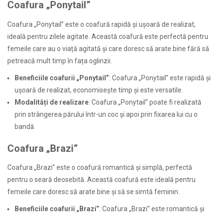
Coafura „Ponytail”
Coafura „Ponytail” este o coafură rapidă și ușoară de realizat,
ideală pentru zilele agitate. Această coafură este perfectă pentru
femeile care au o viață agitată și care doresc să arate bine fără să
petreacă mult timp în fața oglinzii.
Beneficiile coafurii „Ponytail”
: Coafura „Ponytail” este rapidă și
ușoară de realizat, economisește timp și este versatile.
Modalități de realizare
: Coafura „Ponytail” poate fi realizată
prin strângerea părului într-un coc și apoi prin fixarea lui cu o
bandă.
Coafura „Brazi”
Coafura „Brazi” este o coafură romantică și simplă, perfectă
pentru o seară deosebită. Această coafură este ideală pentru
femeile care doresc să arate bine și să se simtă feminin.
Beneficiile coafurii „Brazi”
: Coafura „Brazi” este romantică și