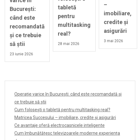
varice în
–
tabletă
București:
imobiliare,
pentru
când este
credite și
multitasking
recomandată
asigurări
real?
și ce trebuie
3 mai 2026
să știi
28 mai 2026
23 iunie 2026
Operație varice în București: când este recomandată și
ce trebuie să știi
Cum folosești o tabletă pentru multitasking real?
Matricea Succesului – imobiliare, credite și asigurări
Ce avantaje oferă electrocasnicele inteligente
Cum îmbunătățesc televizoarele moderne experiența