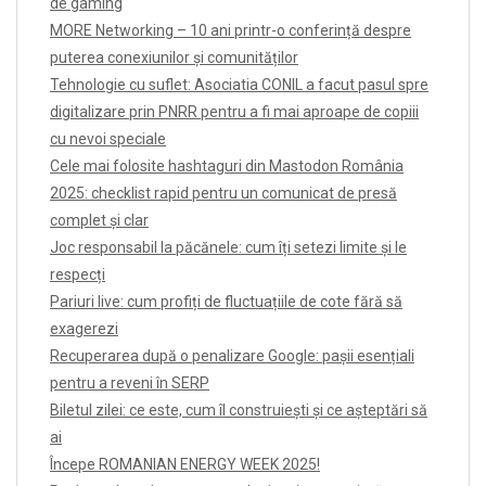
de gaming
MORE Networking – 10 ani printr-o conferință despre
puterea conexiunilor și comunităților
Tehnologie cu suflet: Asociatia CONIL a facut pasul spre
digitalizare prin PNRR pentru a fi mai aproape de copiii
cu nevoi speciale
Cele mai folosite hashtaguri din Mastodon România
2025: checklist rapid pentru un comunicat de presă
complet și clar
Joc responsabil la păcănele: cum îți setezi limite și le
respecți
Pariuri live: cum profiți de fluctuațiile de cote fără să
exagerezi
Recuperarea după o penalizare Google: pașii esențiali
pentru a reveni în SERP
Biletul zilei: ce este, cum îl construiești și ce așteptări să
ai
Începe ROMANIAN ENERGY WEEK 2025!