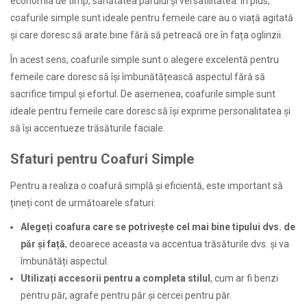
economia de timp, sănătatea părului și versatilitatea. În plus,
coafurile simple sunt ideale pentru femeile care au o viață agitată
și care doresc să arate bine fără să petreacă ore în fața oglinzii.
În acest sens, coafurile simple sunt o alegere excelentă pentru
femeile care doresc să își îmbunătățească aspectul fără să
sacrifice timpul și efortul. De asemenea, coafurile simple sunt
ideale pentru femeile care doresc să își exprime personalitatea și
să își accentueze trăsăturile faciale.
Sfaturi pentru Coafuri Simple
Pentru a realiza o coafură simplă și eficientă, este important să
țineți cont de următoarele sfaturi:
Alegeți coafura care se potrivește cel mai bine tipului dvs. de
păr și față
, deoarece aceasta va accentua trăsăturile dvs. și va
îmbunătăți aspectul.
Utilizați accesorii pentru a completa stilul
, cum ar fi benzi
pentru păr, agrafe pentru păr și cercei pentru păr.