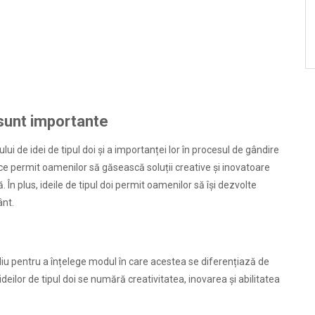
e sunt importante
lui de idei de tipul doi și a importanței lor în procesul de gândire
ece permit oamenilor să găsească soluții creative și inovatoare
 În plus, ideile de tipul doi permit oamenilor să își dezvolte
ânt.
etaliu pentru a înțelege modul în care acestea se diferențiază de
e ideilor de tipul doi se numără creativitatea, inovarea și abilitatea