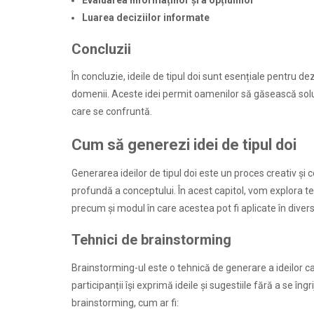
Luarea deciziilor informate
Concluzii
În concluzie, ideile de tipul doi sunt esențiale pentru de
domenii. Aceste idei permit oamenilor să găsească soluț
care se confruntă.
Cum să generezi idei de tipul doi
Generarea ideilor de tipul doi este un proces creativ și
profundă a conceptului. În acest capitol, vom explora teh
precum și modul în care acestea pot fi aplicate în diver
Tehnici de brainstorming
Brainstorming-ul este o tehnică de generare a ideilor car
participanții își exprimă ideile și sugestiile fără a se în
brainstorming, cum ar fi: