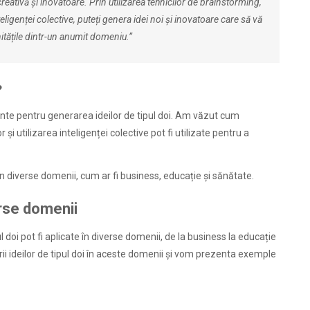
creativă și inovatoare. Prin utilizarea tehnicilor de brainstorming,
teligenței colective, puteți genera idei noi și inovatoare care să vă
nitățile dintr-un anumit domeniu.”
?
iente pentru generarea ideilor de tipul doi. Am văzut cum
și utilizarea inteligenței colective pot fi utilizate pentru a
 în diverse domenii, cum ar fi business, educație și sănătate.
erse domenii
l doi pot fi aplicate în diverse domenii, de la business la educație
ării ideilor de tipul doi în aceste domenii și vom prezenta exemple