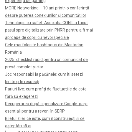
experiența de gaming
MORE Networking – 10 ani printr-o conferință
despre puterea conexiunilor și comunităților
Tehnologie cu suflet: Asociatia CONIL a facut
pasul spre digitalizare prin PNRR pentru a fi mai
aproape de copiii cu nevoi speciale
Cele mai folosite hashtaguri din Mastodon
România
2025: checklist rapid pentru un comunicat de
presă complet și clar
Joc responsabil la păcănele: cum îți setezi
limite și le respecți
Pariuri live: cum profiți de fluctuațiile de cote
fără să exagerezi
Recuperarea după o penalizare Google: pașii
esențiali pentru a reveni în SERP
Biletul zilei: ce este, cum îl construiești și ce
așteptări să ai