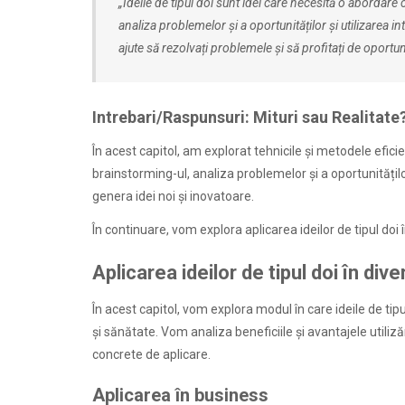
„Ideile de tipul doi sunt idei care necesită o abordare 
analiza problemelor și a oportunităților și utilizarea in
ajute să rezolvați problemele și să profitați de oportu
Intrebari/Raspunsuri: Mituri sau Realitate
În acest capitol, am explorat tehnicile și metodele efic
brainstorming-ul, analiza problemelor și a oportunităților 
genera idei noi și inovatoare.
În continuare, vom explora aplicarea ideilor de tipul doi
Aplicarea ideilor de tipul doi în div
În acest capitol, vom explora modul în care ideile de tipu
și sănătate. Vom analiza beneficiile și avantajele utiliz
concrete de aplicare.
Aplicarea în business