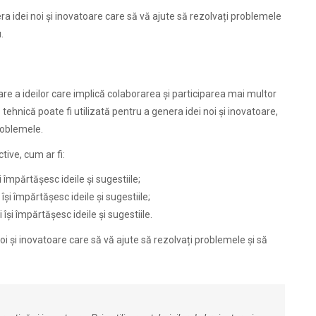
era idei noi și inovatoare care să vă ajute să rezolvați problemele
.
are a ideilor care implică colaborarea și participarea mai multor
ehnică poate fi utilizată pentru a genera idei noi și inovatoare,
roblemele.
tive, cum ar fi:
și împărtășesc ideile și sugestiile;
i își împărtășesc ideile și sugestiile;
își împărtășesc ideile și sugestiile.
 noi și inovatoare care să vă ajute să rezolvați problemele și să