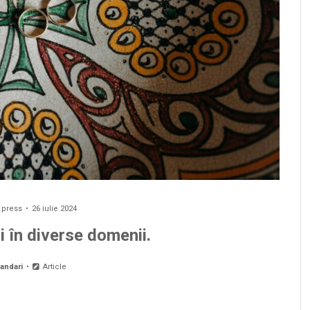
y
press
26 iulie 2024
oi în diverse domenii.
andari
Article