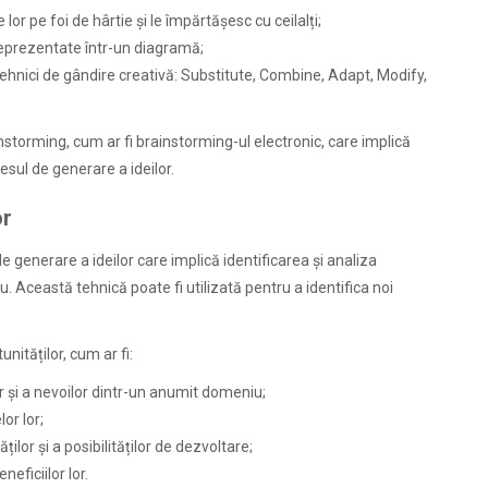
le lor pe foi de hârtie și le împărtășesc cu ceilalți;
 reprezentate într-un diagramă;
 tehnici de gândire creativă: Substitute, Combine, Adapt, Modify,
instorming, cum ar fi brainstorming-ul electronic, care implică
esul de generare a ideilor.
or
e generare a ideilor care implică identificarea și analiza
. Această tehnică poate fi utilizată pentru a identifica noi
nităților, cum ar fi:
r și a nevoilor dintr-un anumit domeniu;
or lor;
ăților și a posibilităților de dezvoltare;
neficiilor lor.