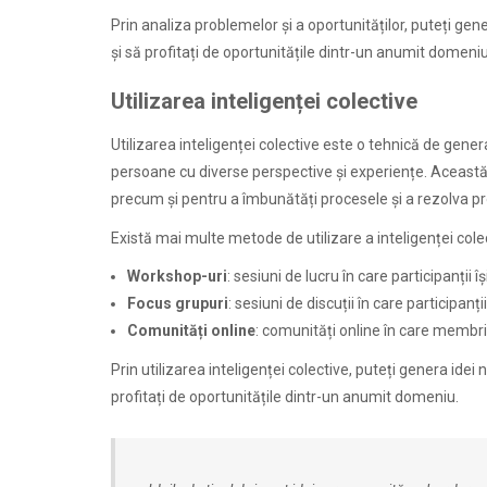
Prin analiza problemelor și a oportunităților, puteți gen
și să profitați de oportunitățile dintr-un anumit domeniu
Utilizarea inteligenței colective
Utilizarea inteligenței colective este o tehnică de gener
persoane cu diverse perspective și experiențe. Această t
precum și pentru a îmbunătăți procesele și a rezolva p
Există mai multe metode de utilizare a inteligenței colec
Workshop-uri
: sesiuni de lucru în care participanții î
Focus grupuri
: sesiuni de discuții în care participanți
Comunități online
: comunități online în care membrii 
Prin utilizarea inteligenței colective, puteți genera idei
profitați de oportunitățile dintr-un anumit domeniu.