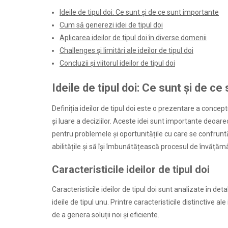
Ideile de tipul doi: Ce sunt și de ce sunt importante
Cum să generezi idei de tipul doi
Aplicarea ideilor de tipul doi în diverse domenii
Challenges și limitări ale ideilor de tipul doi
Concluzii și viitorul ideilor de tipul doi
Ideile de tipul doi: Ce sunt și de c
Definiția ideilor de tipul doi este o prezentare a conceptu
și luare a deciziilor. Aceste idei sunt importante deoar
pentru problemele și oportunitățile cu care se confruntă.
abilitățile și să își îmbunătățească procesul de învățăm
Caracteristicile ideilor de tipul doi
Caracteristicile ideilor de tipul doi sunt analizate în d
ideile de tipul unu. Printre caracteristicile distinctive al
de a genera soluții noi și eficiente.