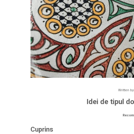
Written b
Idei de tipul d
Recom
Cuprins