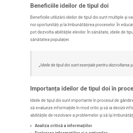
Beneficiile ideilor de tipul doi
Beneficiile utilizării ideilor de tipul doi sunt multiple și
noi oportunități și la îmbunătățirea proceselor. În educa
pot dezvolta abilitățile elevilor. În sănătate, ideile de t
sănătatea populației.
„Ideile de tipul doi sunt esențiale pentru dezvoltarea ș
Importanța ideilor de tipul doi în proce
Ideile de tipul doi sunt importante în procesul de gândir
să evalueze informațiile în mod critic și să ia decizii inf
abilitățile de rezolvare a problemelor și să își îmbună
Analiza critică a informațiilor
Evaluarea informațiilor și a opțiunilor