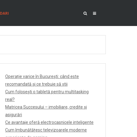
DARI
Operație varice în București: când este
recomandată și ce trebuie să știi
Cum folosești o tabletă pentru multitasking
real?
Matricea Succesului – imobiliare, credite și
asigurări
Ce avantaje oferă electrocasnicele inteligente
Cum îmbunătățesc televizoarele moderne