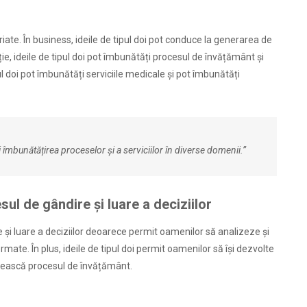
 variate. În business, ideile de tipul doi pot conduce la generarea de
ție, ideile de tipul doi pot îmbunătăți procesul de învățământ și
ipul doi pot îmbunătăți serviciile medicale și pot îmbunătăți
i îmbunătățirea proceselor și a serviciilor în diverse domenii.”
sul de gândire și luare a deciziilor
e și luare a deciziilor deoarece permit oamenilor să analizeze și
ormate. În plus, ideile de tipul doi permit oamenilor să își dezvolte
tățească procesul de învățământ.