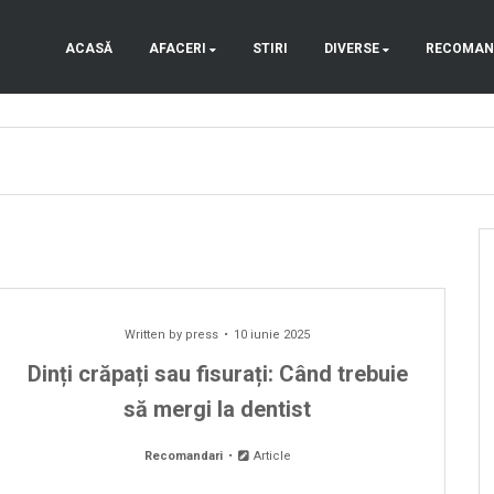
ACASĂ
AFACERI
STIRI
DIVERSE
RECOMAN
Written by
press
10 iunie 2025
Dinți crăpați sau fisurați: Când trebuie
să mergi la dentist
Recomandari
Article