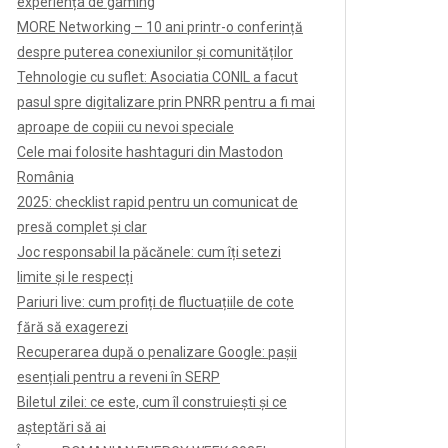
experiența de gaming
MORE Networking – 10 ani printr-o conferință
despre puterea conexiunilor și comunităților
Tehnologie cu suflet: Asociatia CONIL a facut
pasul spre digitalizare prin PNRR pentru a fi mai
aproape de copiii cu nevoi speciale
Cele mai folosite hashtaguri din Mastodon
România
2025: checklist rapid pentru un comunicat de
presă complet și clar
Joc responsabil la păcănele: cum îți setezi
limite și le respecți
Pariuri live: cum profiți de fluctuațiile de cote
fără să exagerezi
Recuperarea după o penalizare Google: pașii
esențiali pentru a reveni în SERP
Biletul zilei: ce este, cum îl construiești și ce
așteptări să ai