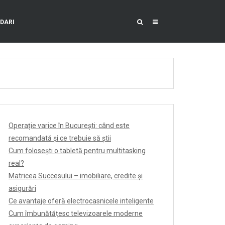
DARI
Operație varice în București: când este
recomandată și ce trebuie să știi
Cum folosești o tabletă pentru multitasking
real?
Matricea Succesului – imobiliare, credite și
asigurări
Ce avantaje oferă electrocasnicele inteligente
Cum îmbunătățesc televizoarele moderne