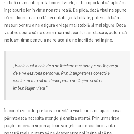
Odată ce am interpretat corect visele, este important să aplicăm
înțelesurile lor în viața noastră reală. De pildă, dacă visul ne spune
că ne dorim mai multă securitate și stabilitate, putem să luăm
măsuri pentru a ne asigura o viață mai stabilă și mai sigură. Dacă
visul ne spune că ne dorim mai mult confort și relaxare, putem să
ne luăm timp pentru a ne relaxa și a ne îngriji de noi înșine.
„Visele sunt o cale de a ne înțelege mai bine pe noi înșine și
de a ne dezvolta personal. Prin interpretarea corectă a
viselor, putem să ne descoperim noi înșine și să ne
îmbunătățim viața.”
În concluzie, interpretarea corectă a viselor în care apare casa
părintească necesită atenție și analiză atentă. Prin urmărirea
pașilor necesari și prin aplicarea înțelesurilor viselor în viața
noastră reală, putem să ne descoperim noi înșine și să ne