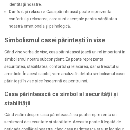
identității noastre.
Confort și relaxare
: Casa părintească poate reprezenta
confortul și relaxarea, care sunt esențiale pentru sănătatea
noastră emoțională și psihologică.
Simbolismul casei părintești în vise
Când vine vorba de vise, casa părintească joacă un rol important în
simbolismul nostru subconștient. Ea poate reprezenta
securitatea, stabilitatea, confortul și relaxarea, dar și trecutul și
amintirile. În acest capitol, vom analiza în detaliu simbolismul casei
părintești în vise și ce înseamnă ea pentru noi.
Casa părintească ca simbol al securității și
stabilității
Când visăm despre casa părintească, ea poate reprezenta un
sentiment de securitate și stabilitate. Aceasta poate fi legată de
perioada copilăriei noastre, când casa părintească era un loc sigur