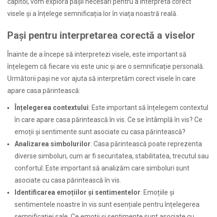
capitol, vom explora pașii necesari pentru a interpreta corect
visele și a înțelege semnificația lor în viața noastră reală.
Pași pentru interpretarea corectă a viselor
Înainte de a începe să interpretezi visele, este important să
înțelegem că fiecare vis este unic și are o semnificație personală.
Următorii pași ne vor ajuta să interpretăm corect visele în care
apare casa părintească:
Înțelegerea contextului
: Este important să înțelegem contextul
în care apare casa părintească în vis. Ce se întâmplă în vis? Ce
emoții și sentimente sunt asociate cu casa părintească?
Analizarea simbolurilor
: Casa părintească poate reprezenta
diverse simboluri, cum ar fi securitatea, stabilitatea, trecutul sau
confortul. Este important să analizăm care simboluri sunt
asociate cu casa părintească în vis.
Identificarea emoțiilor și sentimentelor
: Emoțiile și
sentimentele noastre în vis sunt esențiale pentru înțelegerea
semnificației sale. Ce emoții și sentimente sunt asociate cu