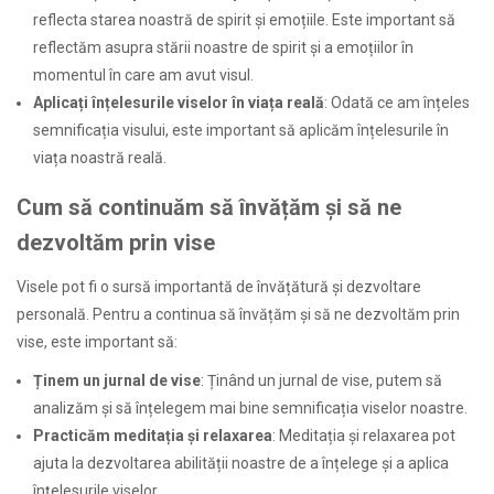
reflecta starea noastră de spirit și emoțiile. Este important să
reflectăm asupra stării noastre de spirit și a emoțiilor în
momentul în care am avut visul.
Aplicați înțelesurile viselor în viața reală
: Odată ce am înțeles
semnificația visului, este important să aplicăm înțelesurile în
viața noastră reală.
Cum să continuăm să învățăm și să ne
dezvoltăm prin vise
Visele pot fi o sursă importantă de învățătură și dezvoltare
personală. Pentru a continua să învățăm și să ne dezvoltăm prin
vise, este important să:
Ținem un jurnal de vise
: Ținând un jurnal de vise, putem să
analizăm și să înțelegem mai bine semnificația viselor noastre.
Practicăm meditația și relaxarea
: Meditația și relaxarea pot
ajuta la dezvoltarea abilității noastre de a înțelege și a aplica
înțelesurile viselor.