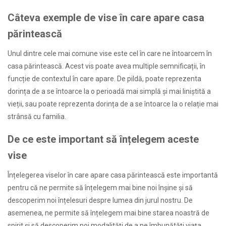
Câteva exemple de vise în care apare casa
părintească
Unul dintre cele mai comune vise este cel în care ne întoarcem în
casa părintească. Acest vis poate avea multiple semnificații, în
funcție de contextul în care apare. De pildă, poate reprezenta
dorința de a se întoarce la o perioadă mai simplă și mai liniștită a
vieții, sau poate reprezenta dorința de a se întoarce la o relație mai
strânsă cu familia.
De ce este important să înțelegem aceste
vise
Înțelegerea viselor în care apare casa părintească este importantă
pentru că ne permite să înțelegem mai bine noi înșine și să
descoperim noi înțelesuri despre lumea din jurul nostru. De
asemenea, ne permite să înțelegem mai bine starea noastră de
spirit și să descoperim noi modalități de a ne îmbunătăți viața.