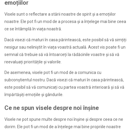
emoțiilor
Visele sunt o reflectare a stării noastre de spirit și a emoțiilor
noastre. Ele pot fi un mod de a procesa și a înțelege mai bine ceea
ce se întâmplă în viața noastră.
Dacă visezi că maturi în casa părintească, este posibil să vă simțiți
nesigur sau neliniștit în viața voastră actuală. Acest vis poate fi un
semnal că trebuie să vă întoarceți la rădăcinile voastre și să vă
reevaluați prioritățile și valorile.
De asemenea, visele pot fi un mod de a comunica cu
subconștientul nostru. Dacă visezi că maturi în casa părintească,
este posibil să vă comunicați cu partea voastră interioară și să vă
împărtășiți emoțiile și gândurile.
Ce ne spun visele despre noi înșine
Visele ne pot spune multe despre noi înșine și despre ceea ce ne
dorim. Ele pot fi un mod de a înțelege mai bine propriile noastre