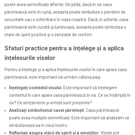
poate avea semnificații diferite. De pildă, dacă în vis casa
părintească este în ruină, aceasta poate simboliza o pierdere de
securitate sau o schimbare în viața noastră. Dacă, în schimb, casa
părintească este curată și luminoasă, aceasta poate simboliza o
stare de spirit pozitivă și o senzație de confort.
Sfaturi practice pentru a înțelege și a aplica
înțelesurile viselor
Pentru a înțelege și a aplica înțelesurile viselor în care apare casa
părintească, este important să urmăm câteva pași:
Înțelegeți contextul visului
: Este important să înțelegem
contextul în care apare casa părintească în vis. Ce se întâmplă în
vis? Ce simțăminte și emoții sunt prezente?
Analizați simbolismul casei părintești
: Casa părintească
poate avea multiple semnificații. Este important să analizăm ce
simbolizează ea în visul nostru.
Reflectați asupra stării de spirit și a emoțiilor
: Visele pot