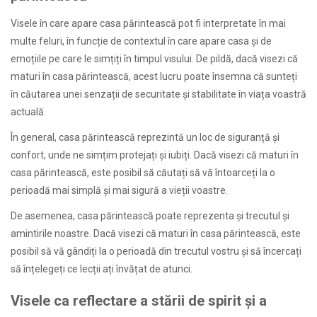
Visele în care apare casa părintească pot fi interpretate în mai
multe feluri, în funcție de contextul în care apare casa și de
emoțiile pe care le simțiți în timpul visului. De pildă, dacă visezi că
maturi în casa părintească, acest lucru poate însemna că sunteți
în căutarea unei senzații de securitate și stabilitate în viața voastră
actuală.
În general, casa părintească reprezintă un loc de siguranță și
confort, unde ne simțim protejați și iubiți. Dacă visezi că maturi în
casa părintească, este posibil să căutați să vă întoarceți la o
perioadă mai simplă și mai sigură a vieții voastre.
De asemenea, casa părintească poate reprezenta și trecutul și
amintirile noastre. Dacă visezi că maturi în casa părintească, este
posibil să vă gândiți la o perioadă din trecutul vostru și să încercați
să înțelegeți ce lecții ați învățat de atunci.
Visele ca reflectare a stării de spirit și a