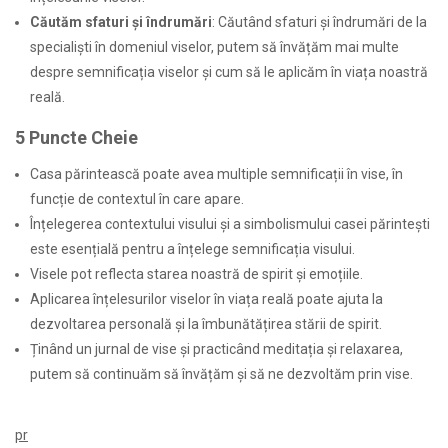
Căutăm sfaturi și îndrumări
: Căutând sfaturi și îndrumări de la
specialiști în domeniul viselor, putem să învățăm mai multe
despre semnificația viselor și cum să le aplicăm în viața noastră
reală.
5 Puncte Cheie
Casa părintească poate avea multiple semnificații în vise, în
funcție de contextul în care apare.
Înțelegerea contextului visului și a simbolismului casei părintești
este esențială pentru a înțelege semnificația visului.
Visele pot reflecta starea noastră de spirit și emoțiile.
Aplicarea înțelesurilor viselor în viața reală poate ajuta la
dezvoltarea personală și la îmbunătățirea stării de spirit.
Ținând un jurnal de vise și practicând meditația și relaxarea,
putem să continuăm să învățăm și să ne dezvoltăm prin vise.
pr