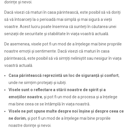
dorințe și nevoi.
Dacă visezi că maturi în casa părintească, este posibil să vă doriți
să vă întoarceți la o perioadă mai simplă și mai sigură a vieții
voastre. Acest lucru poate însemna că sunteți în căutarea unei
senzații de securitate și stabilitate în viața voastră actuală.
De asemenea, visele pot fi un mod de a înțelege mai bine propriile
noastre emoții și sentimente. Dacă visezi că maturi în casa
părintească, este posibil să vă simțiți neliniștit sau nesigur în viața
voastră actuală.
Casa părintească reprezintă un loc de siguranță și confort
,
unde ne simțim protejați și iubiți.
Visele sunt o reflectare a stării noastre de spirit și a
emoțiilor noastre
, și pot fi un mod de a procesa și a înțelege
mai bine ceea ce se întâmplă în viața noastră.
Visele ne pot spune multe despre noi înșine și despre ceea ce
ne dorim
, și pot fi un mod de a înțelege mai bine propriile
noastre dorințe și nevoi.