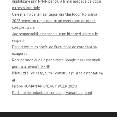
digitalizare prin PNRR pentru a fi mai aproape de copiii
cu nevoi speciale
Cele mai folosite hashtaguri din Mastodon România
2025: checklist rapid pentru un comunicat de presă
complet și clar
Joc responsabil la păcănele: cum îți setezi limite și le
respecți
Pariuri live: cum profiți de fluctuațiile de cote fără să
exagerezi
Recuperarea după o penalizare Google: pașii esențiali
pentru a reveni în SERP
Biletul zilei: ce este, cum îl construiești și ce așteptări să
ai
Începe ROMANIAN ENERGY WEEK 2025!
Pachete de redactare: cum alegi varianta optimă