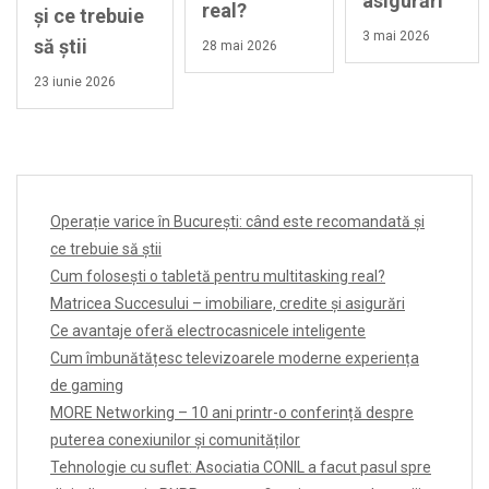
asigurări
real?
și ce trebuie
3 mai 2026
să știi
28 mai 2026
23 iunie 2026
Operație varice în București: când este recomandată și
ce trebuie să știi
Cum folosești o tabletă pentru multitasking real?
Matricea Succesului – imobiliare, credite și asigurări
Ce avantaje oferă electrocasnicele inteligente
Cum îmbunătățesc televizoarele moderne experiența
de gaming
MORE Networking – 10 ani printr-o conferință despre
puterea conexiunilor și comunităților
Tehnologie cu suflet: Asociatia CONIL a facut pasul spre